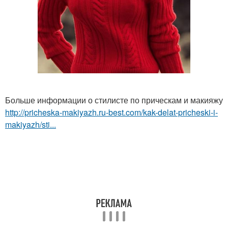
Больше информации о стилисте по прическам и макияжу
http://pricheska-makiyazh.ru-best.com/kak-delat-pricheski-i-
makiyazh/sti...