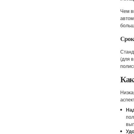
Чем в
автом
больш
Срок
Станд
(для 
полис
Как
Низка
аспек
Над
пол
вып
Удо