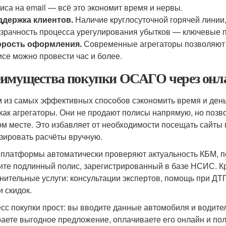
иса на email — всё это экономит время и нервы.
ддержка клиентов.
Наличие круглосуточной горячей линии,
зрачность процесса урегулирования убытков — ключевые п
орость оформления.
Современные агрегаторы позволяют по
се можно провести час и более.
имущества покупки ОСАГО через онл
 из самых эффективных способов сэкономить время и день
 как агрегаторы. Они не продают полисы напрямую, но поз
ом месте. Это избавляет от необходимости посещать сайты 
зировать расчёты вручную.
 платформы автоматически проверяют актуальность КБМ, п
ите подлинный полис, зарегистрированный в базе НСИС. Кр
нительные услуги: консультации экспертов, помощь при ДТ
и скидок.
сс покупки прост: вы вводите данные автомобиля и водител
аете выгодное предложение, оплачиваете его онлайн и полу