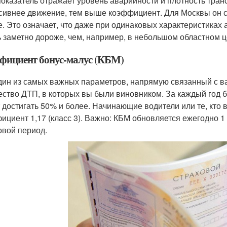
показатель отражает уровень аварийности и плотность тран
сивнее движение, тем выше коэффициент. Для Москвы он с
е. Это означает, что даже при одинаковых характеристиках 
ь заметно дороже, чем, например, в небольшом областном ц
фициент бонус-малус (КБМ)
дин из самых важных параметров, напрямую связанный с в
ество ДТП, в которых вы были виновником. За каждый год б
 достигать 50% и более. Начинающие водители или те, кто
ициент 1,17 (класс 3). Важно: КБМ обновляется ежегодно 1 
овой период.