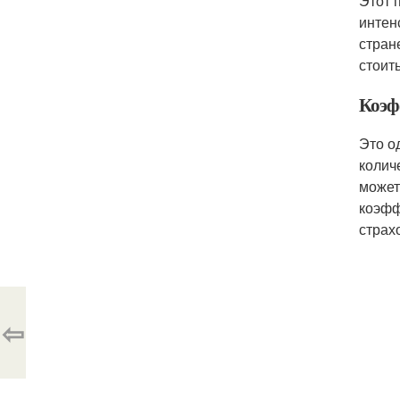
Этот 
интен
стран
стоит
Коэф
Это о
колич
может
коэфф
страх
⇦