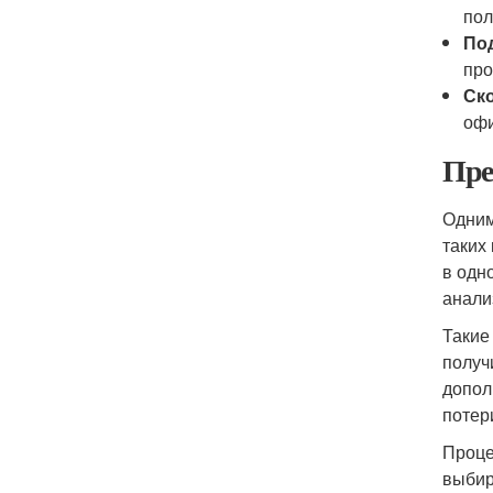
пол
По
про
Ск
офи
Пре
Одним
таких
в одн
анали
Такие
получ
допол
потер
Проце
выбир