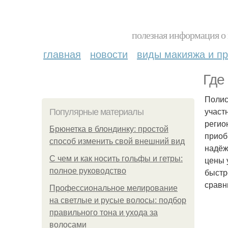
полезная информация о 
главная
новости
виды макияжа и пр
Где
Полис
участ
Популярные материалы
регио
Брюнетка в блондинку: простой
приоб
способ изменить свой внешний вид
надёж
С чем и как носить гольфы и гетры:
цены 
полное руководство
быстр
сравн
Профессиональное мелирование
на светлые и русые волосы: подбор
правильного тона и ухода за
волосами