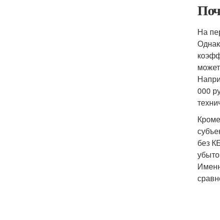
Поч
На пе
Однак
коэфф
может
Напри
000 р
техни
Кроме
субъе
без К
убыто
Именн
сравн