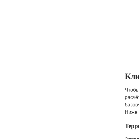
Клю
Чтобы
расчё
базов
Ниже 
Терр