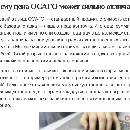
ему цена ОСАГО может сильно отлича
рвый взгляд, ОСАГО — стандартный продукт, стоимость ко
о базовая ставка — лишь отправная точка. Итоговая сумм
ициентов, и именно они создают разницу в ценах между с
 устанавливать свои условия в рамках установленных законо
мер, в Москве минимальная стоимость полиса может начина
ублей. Такой разрыв связан с различиями в подходах к рас
ческими особенностями онлайн-сервисов.
 того, на стоимость влияют как объективные факторы (мощно
ктивные — например, репутация страховой компании, её го
БМ. Некоторые страховщики могут искусственно завышать ц
чным договорам, в то время как другие предлагают агресс
о поэтому важно не ограничиваться первым попавшимся п
ение.