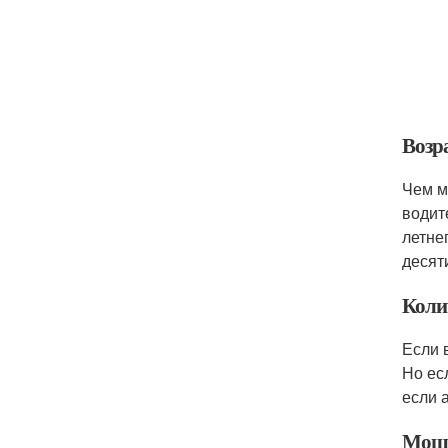
Возра
Чем м
водит
летне
десят
Коли
Если 
Но ес
если 
Мощн