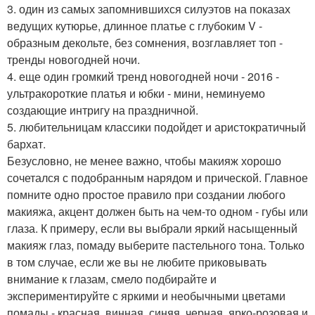
3. один из самых запомнившихся силуэтов на показах
ведущих кутюрье, длинное платье с глубоким V -
образным декольте, без сомнения, возглавляет топ -
тренды новогодней ночи.
4. еще один громкий тренд новогодней ночи - 2016 -
ультракороткие платья и юбки - мини, неминуемо
создающие интригу на праздничной.
5. любительницам классики подойдет и аристократичный
бархат.
Безусловно, не менее важно, чтобы макияж хорошо
сочетался с подобранным нарядом и прической. Главное
помните одно простое правило при создании любого
макияжа, акцент должен быть на чем-то одном - губы или
глаза. К примеру, если вы выбрали яркий насыщенный
макияж глаз, помаду выберите пастельного тона. Только
в том случае, если же вы не любите приковывать
внимание к глазам, смело подбирайте и
экспериментируйте с яркими и необычными цветами
помады - красная, винная, синяя, черная, ярко-розовая и