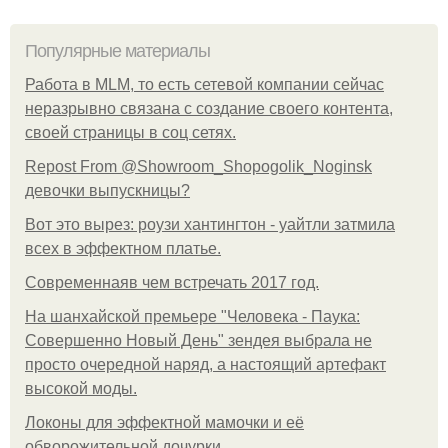
Популярные материалы
Работа в MLM, то есть сетевой компании сейчас
неразрывно связана с создание своего контента,
своей страницы в соц сетях.
Repost From @Showroom_Shopogolik_Noginsk
девочки выпускницы?
Вот это вырез: роузи хантингтон - уайтли затмила
всех в эффектном платьe.
Современнаяв чем встречать 2017 год.
На шанхайской премьере "Человека - Паука:
Совершенно Новый День" зендея выбрала не
просто очередной наряд, а настоящий артефакт
высокой моды.
Локоны для эффектной мамочки и её
обворожительной дочурки.