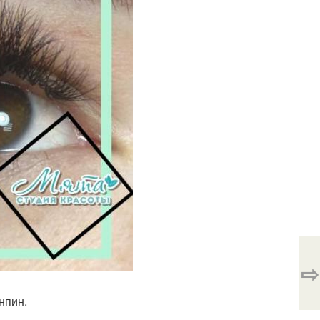
⇨
нпин.