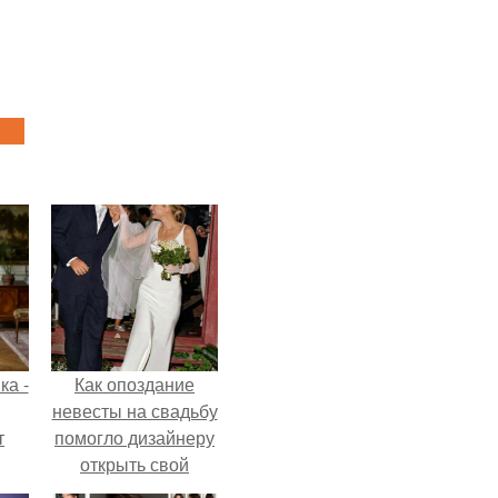
ка -
Как опоздание
невесты на свадьбу
т
помогло дизайнеру
открыть свой
о и
бренд.