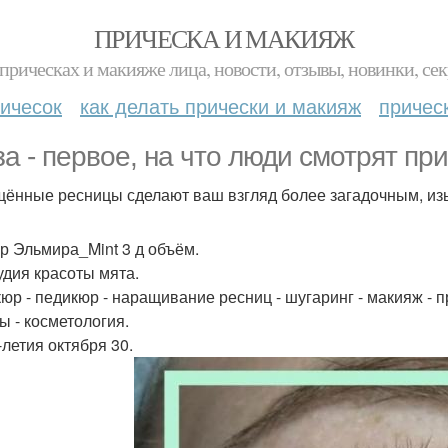
ПРИЧЕСКА И МАКИЯЖ
прическах и макияже лица, новости, отзывы, новинки, сек
ичесок
как делать прически и макияж
причес
за - первое, на что люди смотрят при
ённые ресницы сделают ваш взгляд более загадочным, из
р Эльмира_Mint 3 д объём.
тудия красоты мята.
юр - педикюр - наращивание ресниц - шугаринг - макияж - п
ы - косметология.
-летия октября 30.