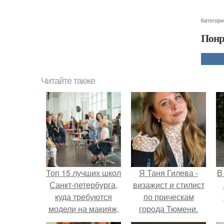
Категори
Понр
Читайте также
Топ 15 лучших школ
Я Таня Гилева -
В
Санкт-петербурга,
визажист и стилист
куда требуются
по прическам
модели на макияж,
города Тюмени.
перманент, брови и