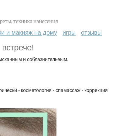
реты, техника нанесения
ки и макияж на дому
игры
отзывы
 встрече!
ысканным и соблазнительеым.
рически - косметология - спамассаж - коррекция