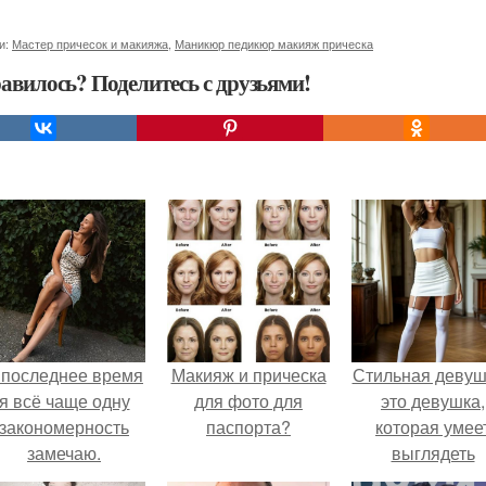
и:
Мастер причесок и макияжа
,
Маникюр педикюр макияж прическа
авилось? Поделитесь с друзьями!
 последнее время
Макияж и прическа
Стильная девуш
я всё чаще одну
для фото для
это девушка,
закономерность
паспорта?
которая умее
замечаю.
выглядеть
привлекательн