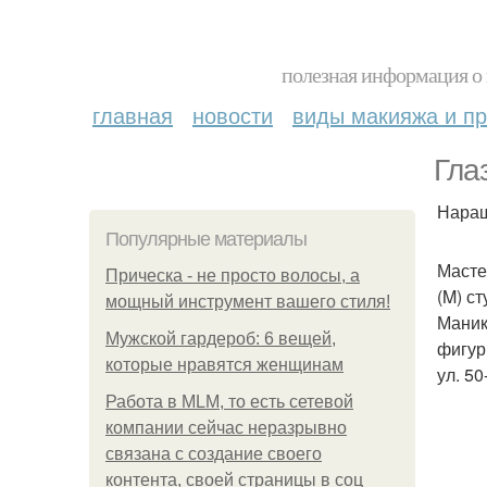
полезная информация о 
главная
новости
виды макияжа и пр
Гла
Наращ
Популярные материалы
Масте
Прическа - не просто волосы, а
(M) с
мощный инструмент вашего стиля!
Маник
Мужской гардероб: 6 вещей,
фигур
которые нравятся женщинам
ул. 50
Работа в MLM, то есть сетевой
компании сейчас неразрывно
связана с создание своего
контента, своей страницы в соц