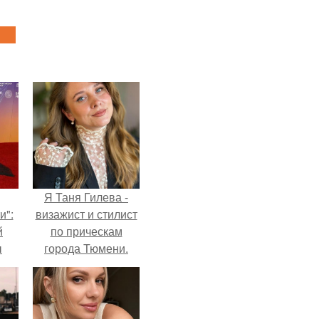
Я Таня Гилева -
и":
визажист и стилист
й
по прическам
ы
города Тюмени.
 о