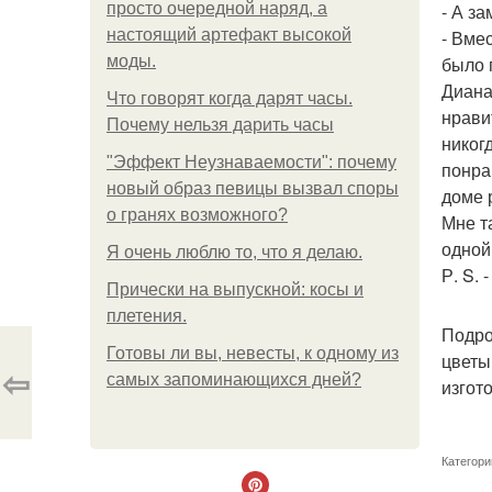
просто очередной наряд, а
- А за
настоящий артефакт высокой
- Вме
моды.
было 
Диана
Что говорят когда дарят часы.
нрави
Почему нельзя дарить часы
никог
"Эффект Неузнаваемости": почему
понра
новый образ певицы вызвал споры
доме 
о гранях возможного?
Мне т
одной
Я очень люблю то, что я делаю.
Р. S. 
Прически на выпускной: косы и
плетения.
Подро
Готовы ли вы, невесты, к одному из
цветы
⇦
самых запоминающихся дней?
изгот
Категори