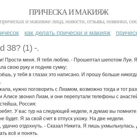
ПРИЧЕСКА И МАКИЯЖ
прическах и макияже лица, новости, отзывы, новинки, сек
ичесок
как делать прически и макияж
причес
 38? (1) -.
и! Прости меня. Я тебя люблю. - Прошептал шепотом Луи. Я
ла свою руку и подняв сумку:
врёшь, у тебя в глазах это написано. И прошу больше никог
.
жала, нужно поговорить с Лиамом, возможно тогда и тот раз
и Алисе звонил Лиам, и они перепутали телефоны с анасте
тейша, Россия:
 ребят. У вас тур на следующей неделе, я думаю вы помните. 
е будет. Я за свой счет в отпуск ухожу. На две недели.
й, удачно отдохнуть. - Сказал Никита. Я лишь ухмыльнулась.
ать всё и понять.