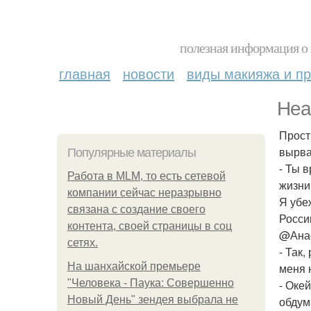
полезная информация о 
главная
новости
виды макияжа и пр
Head
Прост
вырва
Популярные материалы
- Ты 
Работа в MLM, то есть сетевой
жизни
компании сейчас неразрывно
Я убе
связана с создание своего
Росси
контента, своей страницы в соц
@Анас
сетях.
- Так,
На шанхайской премьере
меня н
"Человека - Паука: Совершенно
- Оке
Новый День" зендея выбрала не
обдум