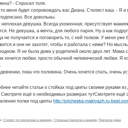
мена? - Спросил толя.
сто меня будет сопровождать вас Диана. Стилист ваш. - Я и
подписано. Все довольны.
 неплохая девушка. Всегда ухоженная, присутствует макияж
тся. Не девушка, а мечта, для любого парня. Ну а как подру
да не получается и поговорить то, с ней толком. У меня уже
вится и они не захотят, чтобы я работала с ними? Но мысл
родном. Я не была дома у родителей около двух лет. Мама 
ак хочется любви, просто обычной человеческой любви. Я х
.
- девчонки, пока что половина. Очень хочется спать, очень 
бнее читайте статьи о стойках под цветы своими руками из 
 Смотрите ещё о необходимых размерах тутСмотрите ещё с
овления полки под цветы
http://pricheska-makiyazh.ru-best.com
и:
Стилист по прическам и макияжу
,
Стильные прически и макияж
,
Прически дома