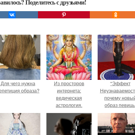
авилось? Поделитесь с друзьями!
Для чего нужна
Из просторов
"Эффект
епетиция образа?
интернета:
Неузнаваемост
ведическая
почему новы
астрология.
образ певиц
вызвал споры
гранях
возможного?