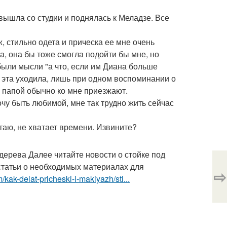
 вышла со студии и поднялась к Меладзе. Все
, стильно одета и прическа ее мне очень
га, она бы тоже смогла подойти бы мне, но
 были мысли "а что, если им Диана больше
ь эта уходила, лишь при одном воспоминании о
с папой обычно ко мне приезжают.
очу быть любимой, мне так трудно жить сейчас
устаю, не хватает времени. Извините?
дерева Далее читайте новости о стойке под
татьи о необходимых материалах для
⇨
/kak-delat-pricheski-i-makiyazh/sti...