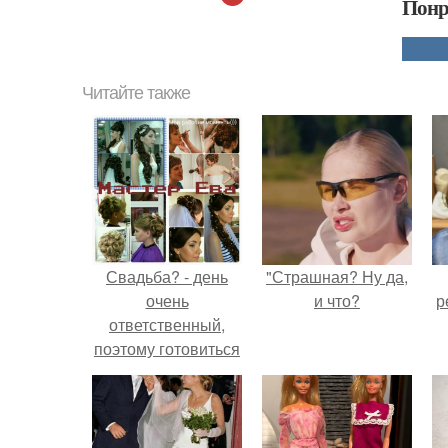
Понр
Читайте также
Свадьба? - день
"Страшная? Ну да,
очень
и что?
р
ответственный,
поэтому готовиться
к нему надо
заранее.