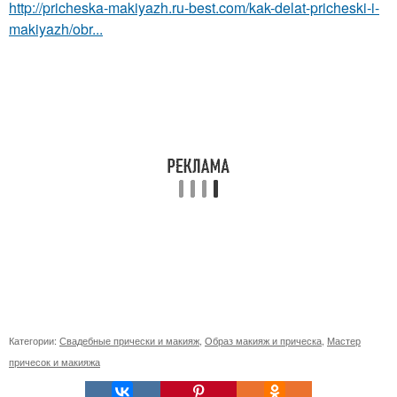
http://pricheska-makiyazh.ru-best.com/kak-delat-pricheski-i-
makiyazh/obr...
Категории:
Свадебные прически и макияж
,
Образ макияж и прическа
,
Мастер
причесок и макияжа