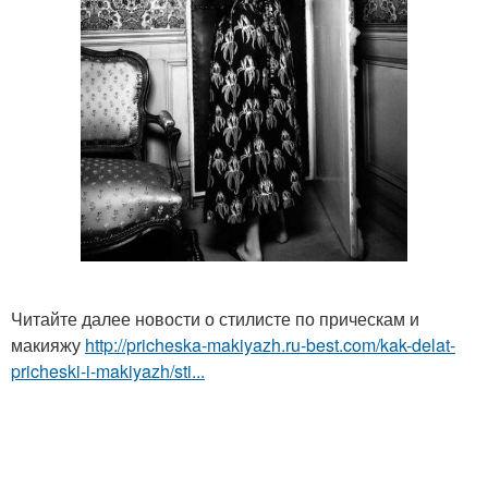
Читайте далее новости о стилисте по прическам и
макияжу
http://pricheska-makiyazh.ru-best.com/kak-delat-
pricheski-i-makiyazh/sti...