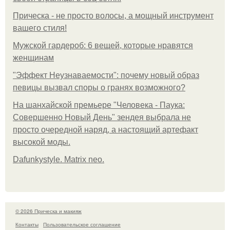
Прическа - не просто волосы, а мощный инструмент
вашего стиля!
Мужской гардероб: 6 вещей, которые нравятся
женщинам
"Эффект Неузнаваемости": почему новый образ
певицы вызвал споры о гранях возможного?
На шанхайской премьере "Человека - Паука:
Совершенно Новый День" зендея выбрала не
просто очередной наряд, а настоящий артефакт
высокой моды.
Dafunkystyle. Matrix neo.
© 2026 Прическа и макияж
Контакты
Пользовательское соглашение