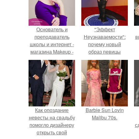
Основатель и
"Эффект
преподаватель
Неузнаваемости":
в
школы и интернет -
почему новый
магазина Makeup -
образ певицы
spb.
вызвал споры о
гранях
возможного?
Как опоздание
Barbie Sun Lovin
невесты на свадьбу
Malibu 70s.
помогло дизайнеру
с
открыть свой