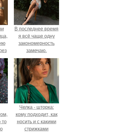
ои
В последнее время
ца,
я всё чаще одну
нию
закономерность
рез
замечаю.
Челка - шторка:
ом,
кому подходит, как
 то
носить и с какими
но
стрижками