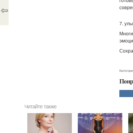
готов
⇦
совре
7. улы
Многи
эмоци
Сохра
Категори
Понр
Читайте также