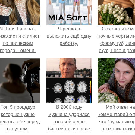
Я Таня Гилева -
Я решила
Сохраняйте м
изажист и стилист
выложить ещё одну
точные черты ли
по прическам
работку.
форму губ, ли
города Тюмени.
скул, носа и раз
глаз.
Топ 5 процедур
В 2006 году
Мой ответ на
которые нужно
мужчина ударился
комментарий о т
делать тебе перед
головой о дно
что "ну маникюр
отпуском.
бассейна - и после
всё таки мож