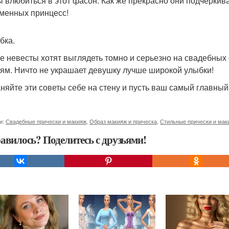
ы влюбиться в этот фасон. Как же прекрасно они подчеркив
менных принцесс!
бка.
е невесты хотят выглядеть томно и серьезно на свадебных
ям. Ничто не украшает девушку лучше широкой улыбки!
няйте эти советы себе на стену и пусть ваш самый главны
и:
Свадебные прически и макияж
,
Образ макияж и прическа
,
Стильные прически и мак
авилось? Поделитесь с друзьями!