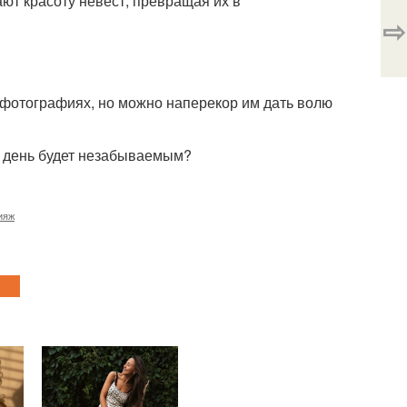
ают красоту невест, превращая их в
⇨
 фотографиях, но можно наперекор им дать волю
й день будет незабываемым?
ияж