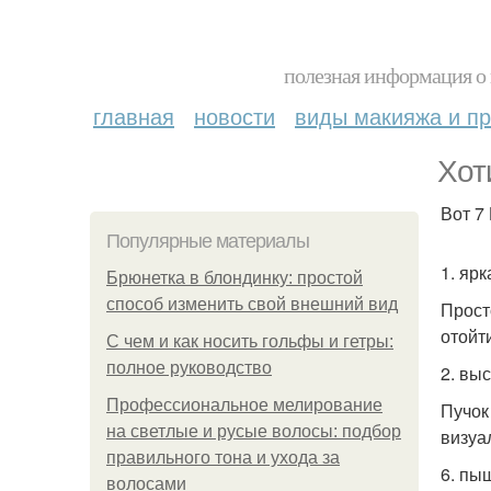
полезная информация о 
главная
новости
виды макияжа и пр
Хот
Вот 7
Популярные материалы
1. яр
Брюнетка в блондинку: простой
способ изменить свой внешний вид
Прост
отойт
С чем и как носить гольфы и гетры:
полное руководство
2. выс
Профессиональное мелирование
Пучок
на светлые и русые волосы: подбор
визуа
правильного тона и ухода за
6. пы
волосами