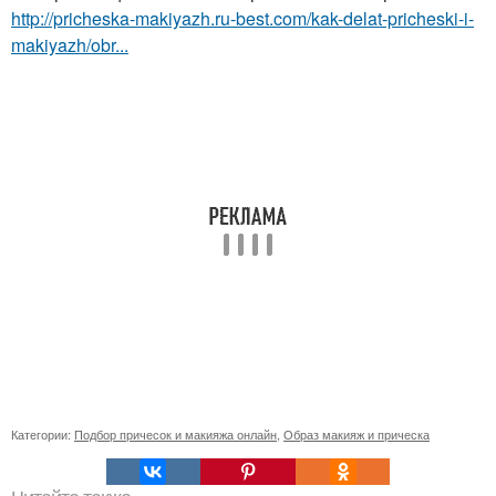
http://pricheska-makiyazh.ru-best.com/kak-delat-pricheski-i-
makiyazh/obr...
Категории:
Подбор причесок и макияжа онлайн
,
Образ макияж и прическа