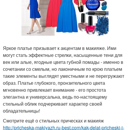
Яркое платье призывает к акцентам в макияже. Ими
могут стать эффектные стрелки, насыщенные тени для
век или алые, ягодные цвета губной помады - именно в
сочетании со смелым, но лаконичным по крою платьем
такие элементы выглядят уместными и не перегружают
образ. Платье глубокого, пронзительного цвета
мгновенно привлекает внимание - его простота
элегантна и универсальна, ведь по-настоящему
стильный облик подчеркивает характер своей
обладательницы!
Смотрите ещё о стильных прическах и макияж
http://pricheska-makiyazh.ru-best.com/kak-delat-pricheski-i-