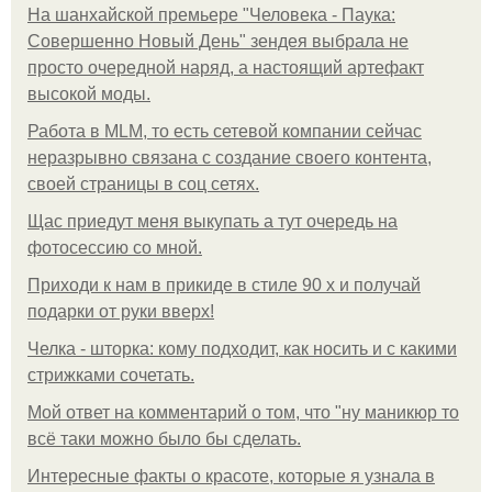
На шанхайской премьере "Человека - Паука:
Совершенно Новый День" зендея выбрала не
просто очередной наряд, а настоящий артефакт
высокой моды.
Работа в MLM, то есть сетевой компании сейчас
неразрывно связана с создание своего контента,
своей страницы в соц сетях.
Щас приедут меня выкупать а тут очередь на
фотосессию со мной.
Приходи к нам в прикиде в стиле 90 х и получай
подарки от руки вверх!
Челка - шторка: кому подходит, как носить и с какими
стрижками сочетать.
Мой ответ на комментарий о том, что "ну маникюр то
всё таки можно было бы сделать.
Интересные факты о красоте, которые я узнала в