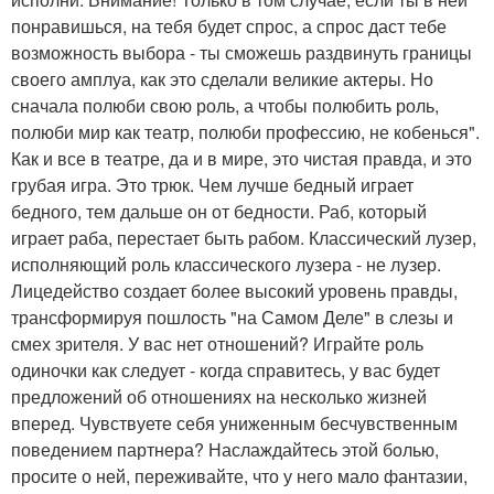
понравишься, на тебя будет спрос, а спрос даст тебе
возможность выбора - ты сможешь раздвинуть границы
своего амплуа, как это сделали великие актеры. Но
сначала полюби свою роль, а чтобы полюбить роль,
полюби мир как театр, полюби профессию, не кобенься".
Как и все в театре, да и в мире, это чистая правда, и это
грубая игра. Это трюк. Чем лучше бедный играет
бедного, тем дальше он от бедности. Раб, который
играет раба, перестает быть рабом. Классический лузер,
исполняющий роль классического лузера - не лузер.
Лицедейство создает более высокий уровень правды,
трансформируя пошлость "на Самом Деле" в слезы и
смех зрителя. У вас нет отношений? Играйте роль
одиночки как следует - когда справитесь, у вас будет
предложений об отношениях на несколько жизней
вперед. Чувствуете себя униженным бесчувственным
поведением партнера? Наслаждайтесь этой болью,
просите о ней, переживайте, что у него мало фантазии,