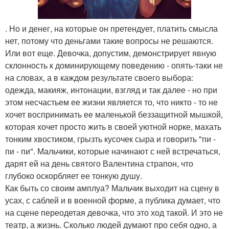
. Но и денег, на которые он претендует, платить смысла
нет, потому что деньгами такие вопросы не решаются.
Или вот еще. Девочка, допустим, демонстрирует явную
склонность к доминирующему поведению - опять-таки не
на словах, а в каждом результате своего выбора:
одежда, макияж, интонации, взгляд и так далее - но при
этом несчастьем ее жизни является то, что никто - то не
хочет воспринимать ее маленькой беззащитной мышкой,
которая хочет просто жить в своей уютной норке, махать
тонким хвостиком, грызть кусочек сыра и говорить "пи -
пи - пи". Мальчики, которые начинают с ней встречаться,
дарят ей на день святого Валентина страпон, что
глубоко оскорбляет ее тонкую душу.
Как быть со своим амплуа? Мальчик выходит на сцену в
усах, с саблей и в военной форме, а публика думает, что
на сцене переодетая девочка, что это ход такой. И это не
театр, а жизнь. Сколько людей думают про себя одно, а