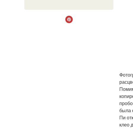
Фотог
расцв
Помим
копир
пробо
была 
Пи от
клео 