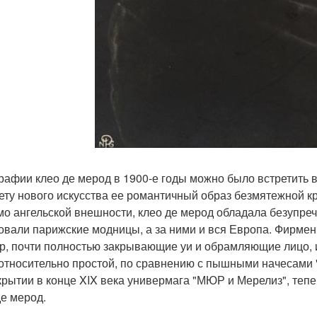
рафии клео де мерод в 1900-е годы можно было встретить 
ету нового искусства ее романтичный образ безмятежной 
о ангельской внешности, клео де мерод обладала безупреч
овали парижские модницы, а за ними и вся Европа. Фирмен
р, почти полностью закрывающие уи и обрамляющие лицо, и
относительно простой, по сравнению с пышными начесами 
крытии в конце XIX века универмага "МЮР и Мерелиз", тепе
де мерод.