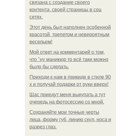
связана с создание своего
контента, своей страницы в соц
сетях.
Этот день был наполнен особенной
красотой, трепетом и невероятным
весельем!
Мой ответ на комментарий о том,
что "ну маникюр то всё таки можно
было бы сделать.
Приходи к нам в прикиде в стиле 90
х и получай подарки от руки вверх!
Щас приедут меня выкупать а тут
очередь на фотосессию со мной.
Сохраняйте мои точные черты
лица, форму губ, линию скул, носа и
разрез глаз.