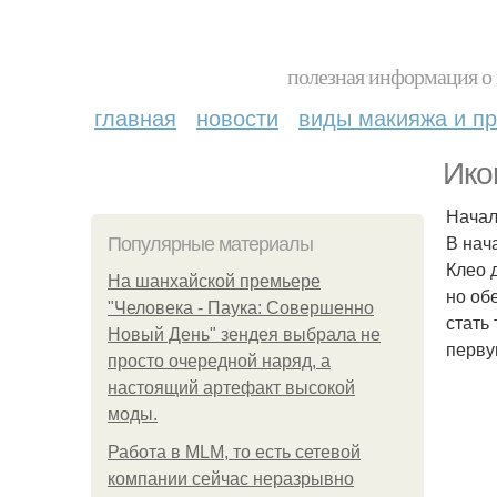
полезная информация о 
главная
новости
виды макияжа и пр
Ико
Начал
В нач
Популярные материалы
Клео 
На шанхайской премьере
но об
"Человека - Паука: Совершенно
стать
Новый День" зендея выбрала не
перву
просто очередной наряд, а
настоящий артефакт высокой
моды.
Работа в MLM, то есть сетевой
компании сейчас неразрывно