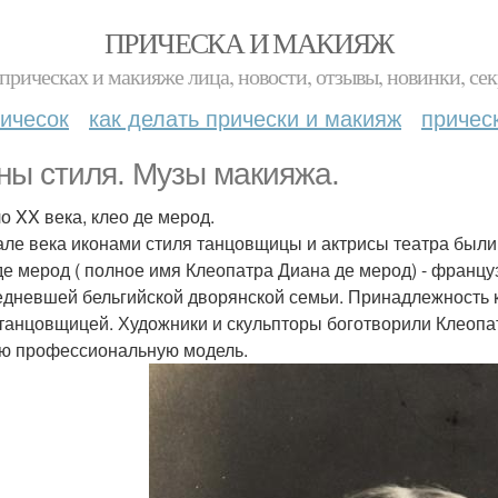
ПРИЧЕСКА И МАКИЯЖ
прическах и макияже лица, новости, отзывы, новинки, сек
ичесок
как делать прически и макияж
причес
ны стиля. Музы макияжа.
о XX века, клео де мерод.
але века иконами стиля танцовщицы и актрисы театра были
де мерод ( полное имя Клеопатра Диана де мерод) - францу
едневшей бельгийской дворянской семьи. Принадлежность 
 танцовщицей. Художники и скульпторы боготворили Клеопа
ю профессиональную модель.