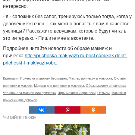
интересно.
- я - сапожник без сапог, тренируюсь только тогда, когда у
девочек межсезон. - как можно попасть к вам в качестве
ученицы? Расскажите девушкам, которые будут читать
это интервью. - Пишите мне в вконтакте.
Подробнее читайте новости об образе макияж и
прическа
http://pricheska-makiyazh.ru-best.com/kak-delat-
pricheski-i-makiyazh/obr...
Категории:
Прическа и макияж бесплатно
,
Мастер причесок и макияжа
,
Онлайн
прически и макияж
,
Модели для причесок и макияжа
,
Образ макияж и прическа
,
Что сначала макияж или прическа
,
Игры макияж и прически
,
Отзывы
,
Макияж и
прически для девочек
Читайте также