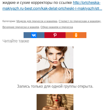
жидкие и сухие корректоры по ссылке
http://pricheska-
makiyazh.ru-best.com/kak-delat-pricheski-i-makiyazh/sti...
Категории:
Модели для причесок и макияжа
,
Стилист по прическам и макияжу
,
Вечерние прически и макияж
,
Образ макияж и прическа
Читайте также
Запись только для одной группы открыта.