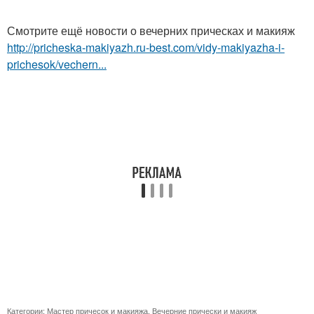
Смотрите ещё новости о вечерних прическах и макияж
http://pricheska-makiyazh.ru-best.com/vidy-makiyazha-i-
prichesok/vechern...
Категории:
Мастер причесок и макияжа
,
Вечерние прически и макияж