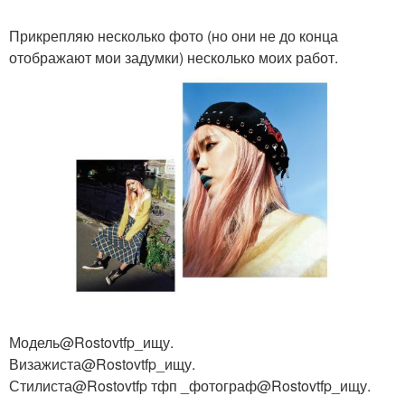
Прикрепляю несколько фото (но они не до конца
отображают мои задумки) несколько моих работ.
Модель@Rostovtfp_ищу.
Визажиста@Rostovtfp_ищу.
Стилиста@Rostovtfp тфп _фотограф@Rostovtfp_ищу.