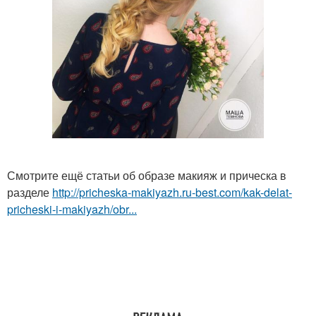
Смотрите ещё статьи об образе макияж и прическа в
разделе
http://pricheska-makiyazh.ru-best.com/kak-delat-
pricheski-i-makiyazh/obr...