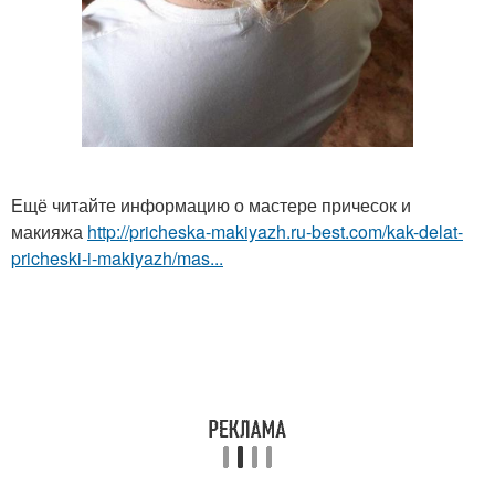
Ещё читайте информацию о мастере причесок и
макияжа
http://pricheska-makiyazh.ru-best.com/kak-delat-
pricheski-i-makiyazh/mas...