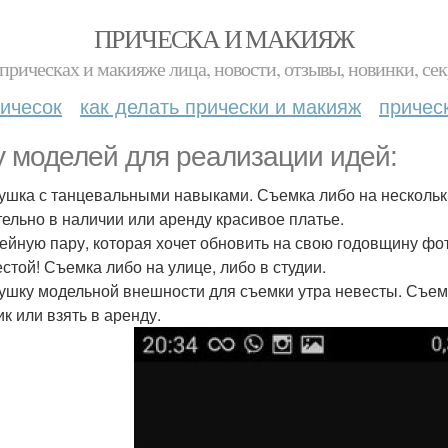
ПРИЧЕСКА И МАКИЯЖ
прическах и макияже лица, новости, отзывы, новинки, сек
ичесок
как делать прически и макияж
причес
 моделей для реализации идей:
вушка с танцевальными навыками. Съемка либо на нескольки
ельно в наличии или аренду красивое платье.
мейную пару, которая хочет обновить на свою годовщину ф
естой! Съемка либо на улице, либо в студии.
вушку модельной внешности для съемки утра невесты. Съемк
к или взять в аренду.