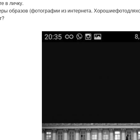
е в личку.
ры образов (фотографии из интернета. Хорошиефотодля
т?