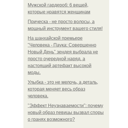
Мужской гардероб: 6 вещей,
которые нравятся женщинам
Прическа - не просто волосы, а
мощный инструмент вашего стиля!
На шанхайской премьере
"Человека - Паука: Совершенно
Новый День" зендея выбрала не
просто очередной наряд, а
настоящий артефакт высокой
моды.
Улыбка - это не мелочь, а деталь,
которая меняет весь образ
человека.
"Эффект Неузнаваемости": почему
новый образ певицы вызвал споры
о гранях возможного?