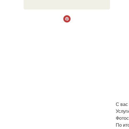
С вас
Услуг
Фотос
По ит