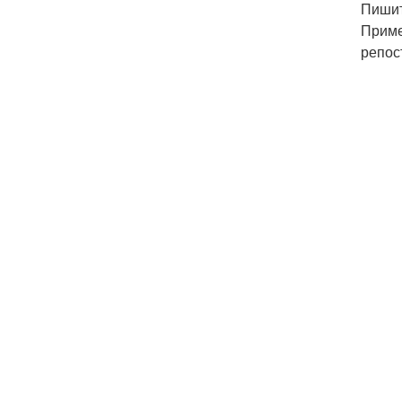
Пишит
Приме
репос