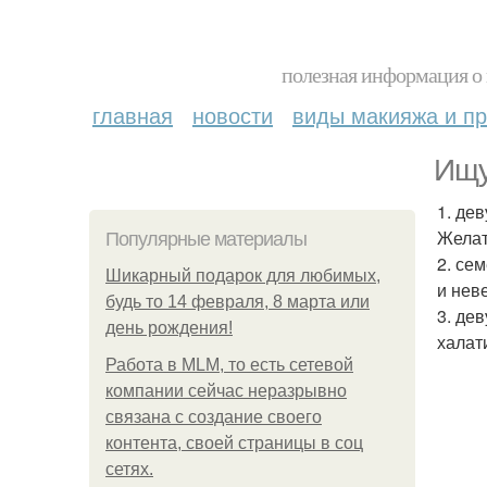
полезная информация о 
главная
новости
виды макияжа и пр
Ищу
1. де
Желат
Популярные материалы
2. се
Шикарный подарок для любимых,
и нев
будь то 14 февраля, 8 марта или
3. де
день рождения!
халати
Работа в MLM, то есть сетевой
компании сейчас неразрывно
связана с создание своего
контента, своей страницы в соц
сетях.