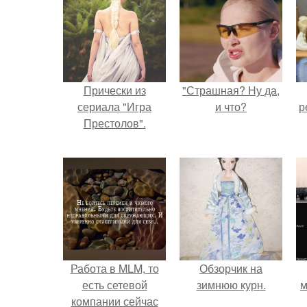
Прически из
"Страшная? Ну да,
сериала "Игра
и что?
р
Престолов".
Работа в MLM, то
Обзорчик на
есть сетевой
зимнюю курн.
м
компании сейчас