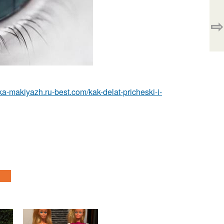
⇨
ska-makiyazh.ru-best.com/kak-delat-pricheski-i-