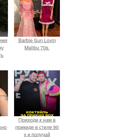
емя
Barbie Sun Lovin
ну
Malibu 70s.
ть
Приходи к нам в
жно
прикиде в стиле 90
х и получай