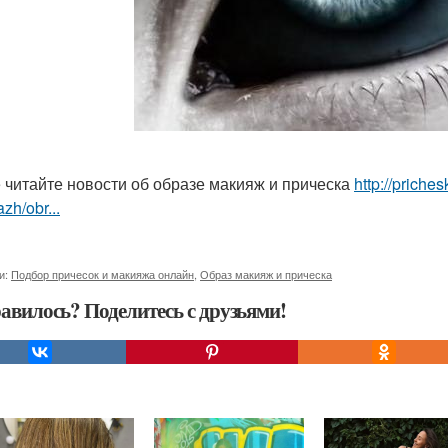
 читайте новости об образе макияж и прическа
http://priche
zh/obr...
и:
Подбор причесок и макияжа онлайн
,
Образ макияж и прическа
авилось? Поделитесь с друзьями!