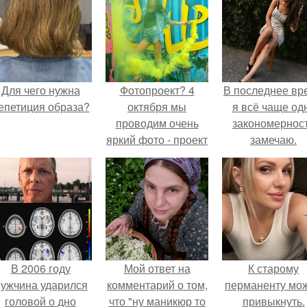
Для чего нужна
Фотопроект? 4
В последнее вр
епетиция образа?
октября мы
я всё чаще од
проводим очень
закономернос
яркий фото - проект
замечаю.
в Москве на фоне
граффити, с
баллончиками с
краской и цветным
дымом?
В 2006 году
Мой ответ на
К старому
ужчина ударился
комментарий о том,
перманенту мо
головой о дно
что "ну маникюр то
привыкнуть.