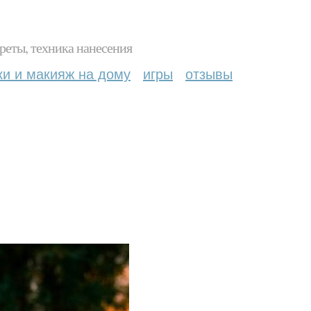
реты, техника нанесения
ки и макияж на дому
игры
отзывы