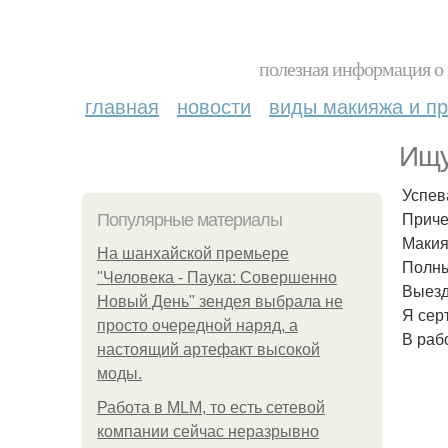
полезная информация о 
главная
новости
виды макияжа и пр
Ищу
Успев
Приче
Популярные материалы
Макия
На шанхайской премьере
Полны
"Человека - Паука: Совершенно
Выезд
Новый День" зендея выбрала не
Я сер
просто очередной наряд, а
В раб
настоящий артефакт высокой
моды.
Работа в MLM, то есть сетевой
компании сейчас неразрывно