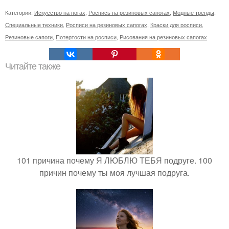
Категории:
Искусство на ногах
,
Роспись на резиновых сапогах
,
Модные тренды
,
Специальные техники
,
Росписи на резиновых сапогах
,
Краски для росписи
,
Резиновые сапоги
,
Потертости на росписи
,
Рисования на резиновых сапогах
Читайте также
101 причина почему Я ЛЮБЛЮ ТЕБЯ подруге. 100
причин почему ты моя лучшая подруга.