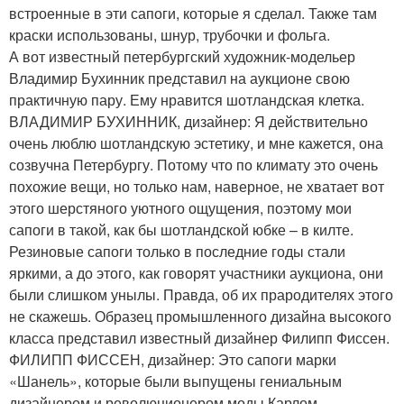
встроенные в эти сапоги, которые я сделал. Также там
краски использованы, шнур, трубочки и фольга.
А вот известный петербургский художник-модельер
Владимир Бухинник представил на аукционе свою
практичную пару. Ему нравится шотландская клетка.
ВЛАДИМИР БУХИННИК, дизайнер: Я действительно
очень люблю шотландскую эстетику, и мне кажется, она
созвучна Петербургу. Потому что по климату это очень
похожие вещи, но только нам, наверное, не хватает вот
этого шерстяного уютного ощущения, поэтому мои
сапоги в такой, как бы шотландской юбке – в килте.
Резиновые сапоги только в последние годы стали
яркими, а до этого, как говорят участники аукциона, они
были слишком унылы. Правда, об их прародителях этого
не скажешь. Образец промышленного дизайна высокого
класса представил известный дизайнер Филипп Фиссен.
ФИЛИПП ФИССЕН, дизайнер: Это сапоги марки
«Шанель», которые были выпущены гениальным
дизайнером и революционером моды Карлом