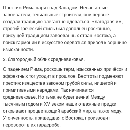
Престиж Рима царит над Западом. Ненасытные
завоеватели, гениальные строители, они первые
создали традицию элегантно одеваться. Благодаря им,
строгий греческий стиль был дополнен роскошью,
присущей традициям завоеванных стран Востока, а
поиск гармонии в искусстве одеваться привел к вершине
изысканности.
2. благородный облик средневековья.
С падением Рима, роскошь терм, изысканных причёсок и
эффектных тог уходит в прошлое. Вестготы подменяют
престиж изящества законом грубой силы, нищетой и
примитивными нарядами. Так начинается
средневековье. Но тьма не будет вечна! Между
тысячным годом и XV веком наши отважные предки
открывают процветающий арабский мир, а также моду.
Утонченность, пришедшая с Востока, производит
переворот в их гардеробе.