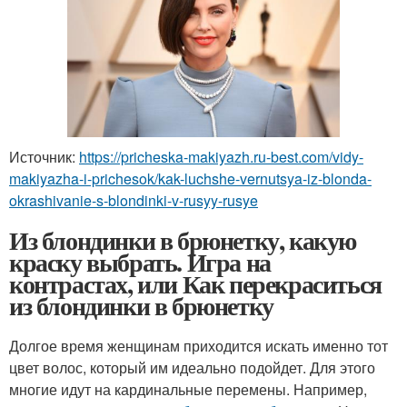
Источник:
https://pricheska-makiyazh.ru-best.com/vidy-
makiyazha-i-prichesok/kak-luchshe-vernutsya-iz-blonda-
okrashivanie-s-blondinki-v-rusyy-rusye
Из блондинки в брюнетку, какую
краску выбрать. Игра на
контрастах, или Как перекраситься
из блондинки в брюнетку
Долгое время женщинам приходится искать именно тот
цвет волос, который им идеально подойдет. Для этого
многие идут на кардинальные перемены. Например,