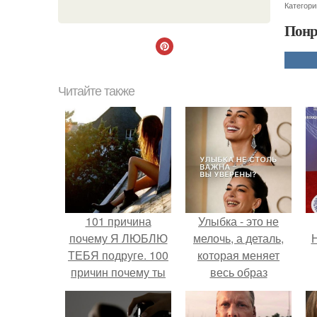
Категори
Понр
Читайте также
101 причина
Улыбка - это не
почему Я ЛЮБЛЮ
мелочь, а деталь,
Н
ТЕБЯ подруге. 100
которая меняет
причин почему ты
весь образ
моя лучшая
человека.
подруга.