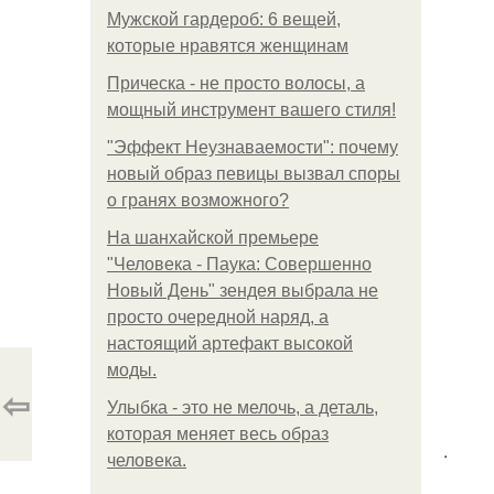
Мужской гардероб: 6 вещей,
которые нравятся женщинам
Прическа - не просто волосы, а
мощный инструмент вашего стиля!
"Эффект Неузнаваемости": почему
новый образ певицы вызвал споры
о гранях возможного?
На шанхайской премьере
"Человека - Паука: Совершенно
Новый День" зендея выбрала не
просто очередной наряд, а
настоящий артефакт высокой
моды.
⇦
Улыбка - это не мелочь, а деталь,
которая меняет весь образ
.
человека.