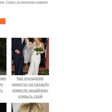
ияж
,
Стилист по прическам и макияжу
емя
Как опоздание
ну
невесты на свадьбу
ть
помогло дизайнеру
открыть свой
бренд.