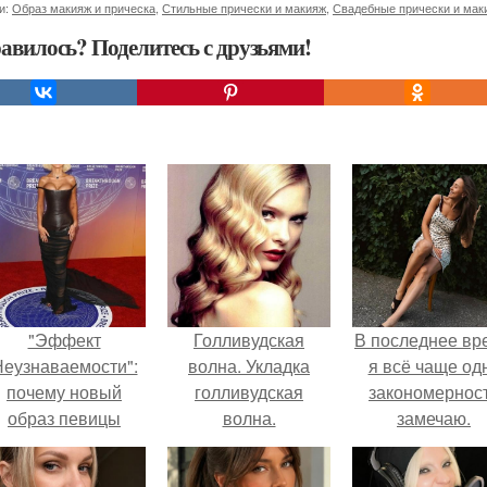
и:
Образ макияж и прическа
,
Стильные прически и макияж
,
Свадебные прически и мак
авилось? Поделитесь с друзьями!
"Эффект
Голливудская
В последнее вр
еузнаваемости":
волна. Укладка
я всё чаще од
почему новый
голливудская
закономернос
образ певицы
волна.
замечаю.
вызвал споры о
гранях