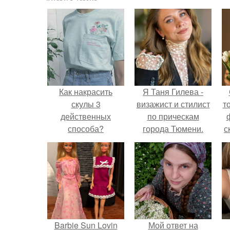
Как накрасить
Я Таня Гилева -
скулы 3
визажист и стилист
т
действенных
по прическам
способа?
города Тюмени.
с
Barbie Sun Lovin
Мой ответ на