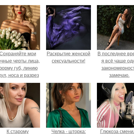
Сохраняйте мои
Раскрытие женской
В последнее вр
очные черты лица,
сексуальности!
я всё чаще од
форму губ, линию
закономернос
кул, носа и разрез
замечаю.
глаз.
К старому
Челка - шторка:
Глюкоза смени