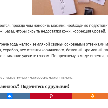
еется, прежде чем наносить макияж, необходимо подготови
ж (база), чтобы скрыть недостатки кожи, коррекция бровей.
трече года желтой земляной свиньи основными оттенками мак
о, серебро, все оттенки коричневого, бежевый, кремовый, 
е внимание уделите глазам. По-прежнему в моде стрелки, п
.
и:
Стильные прически и макияж
,
Образ макияж и прическа
авилось? Поделитесь с друзьями!