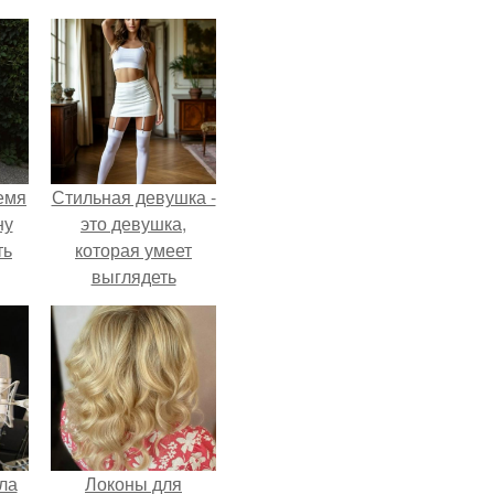
емя
Стильная девушка -
ну
это девушка,
ть
которая умеет
выглядеть
привлекательно и
элегантно в любои
ситуации.
ла
Локоны для