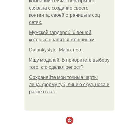
компании сейчас неразрывно
связана с создание своего
контента, своей страницы в соц
сетях.
Мужской гардероб: 6 вещей,
которые нравятся женщинам
Dafunkystyle. Matrix neo.
Ищу моделей. В приоритете выберу
того, кто сделал репост?
Сохраняйте мои точные черты
лица, форму губ, линию скул, носа и
разрез глаз.