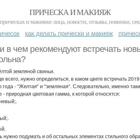
ПРИЧЕСКА И МАКИЯЖ
прическах и макияже лица, новости, отзывы, новинки, сек
ичесок
как делать прически и макияж
причес
 и в чем рекомендуют встречать новы
ольна?
ёлтой земляной свиньи.
е всего, нужно определиться, в каком цвете встречать 201
о года - "Желтая" и "земляная". Следовательно, именно так
е - природная цветовая гамма, к которой относятся:
невый;.
ый;.
й.
ь нужно подумать и об остальных элементах стильного обра