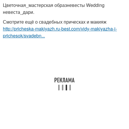
Цветочная_мастерская образневесты Wedding
невеста_дари.
Смотрите ещё о свадебных прическах и макияж
http://pricheska-makiyazh.ru-best.com/vidy-makiyazha-i-
prichesok/svadebn...