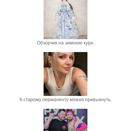
Обзорчик на зимнюю курн.
К старому перманенту можно привыкнуть.