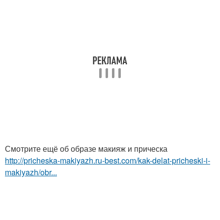
Смотрите ещё об образе макияж и прическа
http://pricheska-makiyazh.ru-best.com/kak-delat-pricheski-i-
makiyazh/obr...