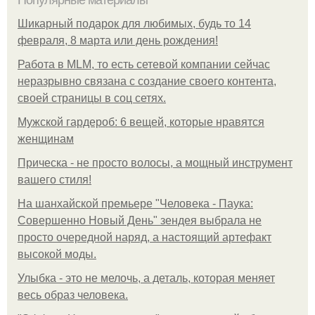
Популярные материалы
Шикарный подарок для любимых, будь то 14
февраля, 8 марта или день рождения!
Работа в MLM, то есть сетевой компании сейчас
неразрывно связана с создание своего контента,
своей страницы в соц сетях.
Мужской гардероб: 6 вещей, которые нравятся
женщинам
Прическа - не просто волосы, а мощный инструмент
вашего стиля!
На шанхайской премьере "Человека - Паука:
Совершенно Новый День" зендея выбрала не
просто очередной наряд, а настоящий артефакт
высокой моды.
Улыбка - это не мелочь, а деталь, которая меняет
весь образ человека.