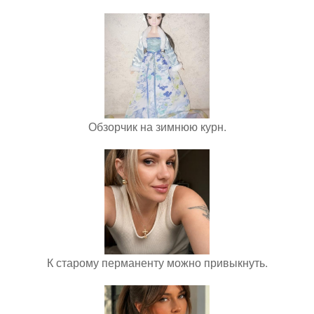
Обзорчик на зимнюю курн.
К старому перманенту можно привыкнуть.