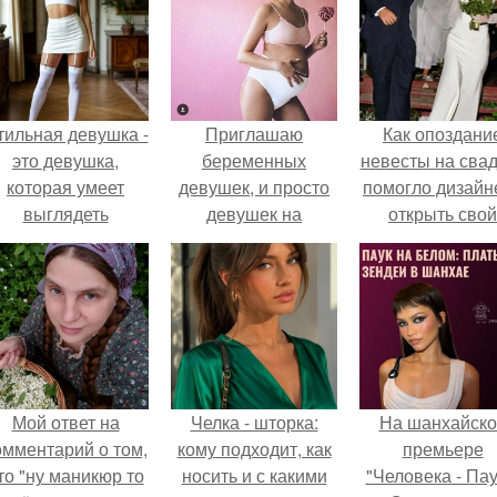
тильная девушка -
Приглашаю
Как опоздани
это девушка,
беременных
невесты на сва
которая умеет
девушек, и просто
помогло дизайн
выглядеть
девушек на
открыть свой
привлекательно и
стильную
бренд.
легантно в любои
фотосъёмку на
ситуации.
фонах?
Мой ответ на
Челка - шторка:
На шанхайско
омментарий о том,
кому подходит, как
премьере
то "ну маникюр то
носить и с какими
"Человека - Пау