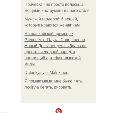
Прическа - не просто волосы, а
мощный инструмент вашего стиля!
Мужской гардероб: 6 вещей,
которые нравятся женщинам
На шанхайской премьере
"Человека - Паука: Совершенно
Новый День" зендея выбрала не
просто очередной наряд, а
настоящий артефакт высокой
моды.
Dafunkystyle. Matrix neo.
Я помню мама, мне было пять,
любила бегать, рисовать.