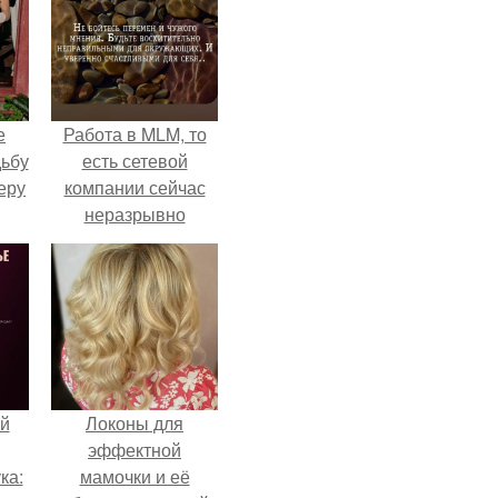
е
Работа в MLM, то
дьбу
есть сетевой
еру
компании сейчас
неразрывно
связана с создание
своего контента,
своей страницы в
соц сетях.
й
Локоны для
эффектной
ка:
мамочки и её