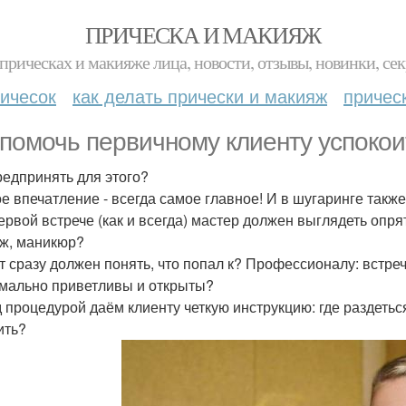
ПРИЧЕСКА И МАКИЯЖ
прическах и макияже лица, новости, отзывы, новинки, сек
ичесок
как делать прически и макияж
причес
 помочь первичному клиенту успокои
редпринять для этого?
е впечатление - всегда самое главное! И в шугаринге такж
ервой встрече (как и всегда) мастер должен выглядеть опря
ж, маникюр?
т сразу должен понять, что попал к? Профессионалу: встре
мально приветливы и открыты?
 процедурой даём клиенту четкую инструкцию: где раздеться
ить?