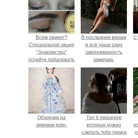
Всем привет?
В последнее время
С
Специальная акция
я всё чаще одну
"Знакомство"
закономерность
успейте побаловать
замечаю.
себя перед
праздниками.
э
Обзорчик на
Топ 5 процедур
зимнюю курн.
которые нужно
к
сделать тебе перед
ч