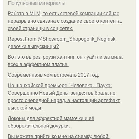
Популярные материалы
Работа в MLM, то есть сетевой компании сейчас
неразрывно связана с создание своего контента,
своей страницы в соц сетях.
Repost From @Showroom_Shopogolik_Noginsk
девочки выпускницы?
Вот это вырез: роузи хантингтон - уайтли затмила
всех в эффектном платьe.
Современнаяв чем встречать 2017 год.
На шанхайской премьере "Человека - Паука:
Совершенно Новый День" зендея выбрала не
просто очередной наряд, а настоящий артефакт
высокой моды.
Локоны для эффектной мамочки и её
обворожительной дочурки.
Вы можете прийти ко мне на съемку, любой.