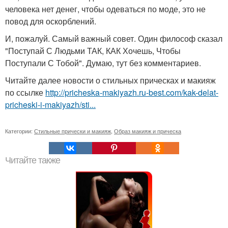
человека нет денег, чтобы одеваться по моде, это не
повод для оскорблений.
И, пожалуй. Самый важный совет. Один философ сказал
"Поступай С Людьми ТАК, КАК Хочешь, Чтобы
Поступали С Тобой". Думаю, тут без комментариев.
Читайте далее новости о стильных прическах и макияж
по ссылке
http://pricheska-makiyazh.ru-best.com/kak-delat-
pricheski-i-makiyazh/sti...
Категории:
Стильные прически и макияж
,
Образ макияж и прическа
Читайте также