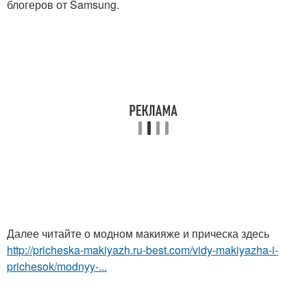
блогеров от Samsung.
Далее читайте о модном макияже и прическа здесь
http://pricheska-makiyazh.ru-best.com/vidy-makiyazha-i-
prichesok/modnyy-...