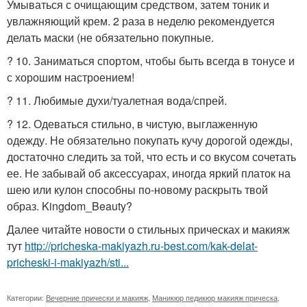
Умываться с очищающим средством, затем тоник и
увлажняющий крем. 2 раза в неделю рекомендуется
делать маски (не обязательно покупные.
? 10. Заниматься спортом, чтобы быть всегда в тонусе и
с хорошим настроением!
? 11. Любимые духи/туалетная вода/спрей.
? 12. Одеваться стильно, в чистую, выглаженную
одежду. Не обязательно покупать кучу дорогой одежды,
достаточно следить за той, что есть и со вкусом сочетать
ее. Не забывай об аксессуарах, иногда яркий платок на
шею или кулон способны по-новому раскрыть твой
образ. Kingdom_Beauty?
Далее читайте новости о стильных прическах и макияж
тут
http://pricheska-makiyazh.ru-best.com/kak-delat-
pricheski-i-makiyazh/sti...
Категории:
Вечерние прически и макияж
,
Маникюр педикюр макияж прическа
,