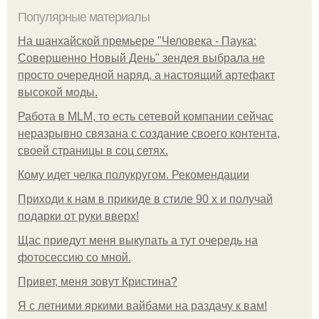
Популярные материалы
На шанхайской премьере "Человека - Паука:
Совершенно Новый День" зендея выбрала не
просто очередной наряд, а настоящий артефакт
высокой моды.
Работа в MLM, то есть сетевой компании сейчас
неразрывно связана с создание своего контента,
своей страницы в соц сетях.
Кому идет челка полукругом. Рекомендации
Приходи к нам в прикиде в стиле 90 х и получай
подарки от руки вверх!
Щас приедут меня выкупать а тут очередь на
фотосессию со мной.
Привет, меня зовут Кристина?
Я с летними яркими вайбами на раздачу к вам!