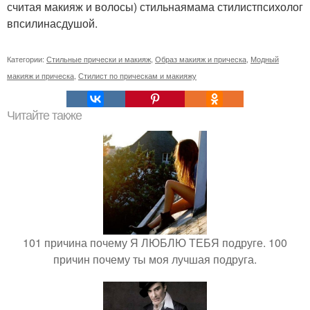
считая макияж и волосы) стильнаямама стилистпсихолог
впсилинасдушой.
Категории:
Стильные прически и макияж
,
Образ макияж и прическа
,
Модный
макияж и прическа
,
Стилист по прическам и макияжу
Читайте также
101 причина почему Я ЛЮБЛЮ ТЕБЯ подруге. 100
причин почему ты моя лучшая подруга.