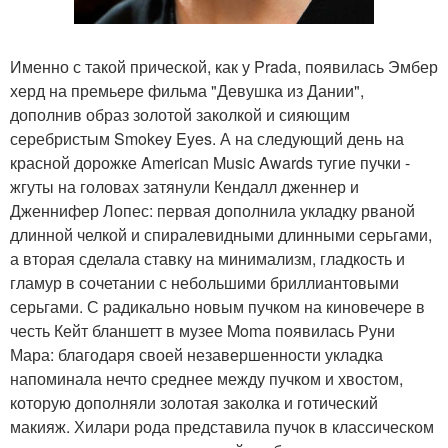
Именно с такой прической, как у Prada, появилась Эмбер
херд на премьере фильма "Девушка из Дании",
дополнив образ золотой заколкой и сияющим
серебристым Smokey Eyes. А на следующий день на
красной дорожке American Music Awards тугие пучки -
жгуты на головах затянули Кендалл дженнер и
Дженнифер Лопес: первая дополнила укладку рваной
длинной челкой и спиралевидными длинными серьгами,
а вторая сделала ставку на минимализм, гладкость и
гламур в сочетании с небольшими бриллиантовыми
серьгами. С радикально новым пучком на киновечере в
честь Кейт бланшетт в музее Moma появилась Руни
Мара: благодаря своей незавершенности укладка
напоминала нечто среднее между пучком и хвостом,
которую дополняли золотая заколка и готический
макияж. Хилари рода представила пучок в классическом