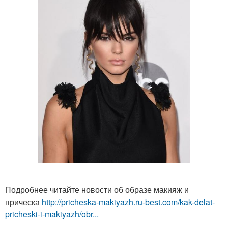
Подробнее читайте новости об образе макияж и
прическа
http://pricheska-makiyazh.ru-best.com/kak-delat-
pricheski-i-makiyazh/obr...