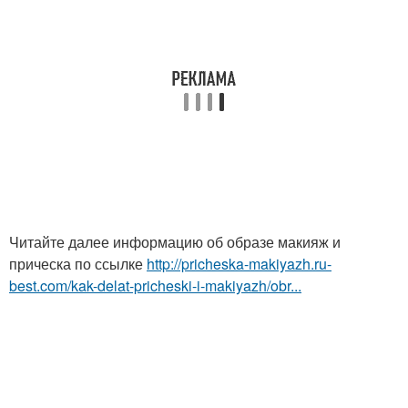
Читайте далее информацию об образе макияж и
прическа по ссылке
http://pricheska-makiyazh.ru-
best.com/kak-delat-pricheski-i-makiyazh/obr...