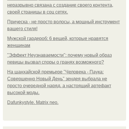
неразрывно связана с создание своего контента,
своей страницы в соц сетях.
Прическа - не просто волосы, а мощный инструмент
вашего стиля!
Мужской гардероб: 6 вещей, которые нравятся
женщинам
"Эффект Неузнаваемости": почему новый образ
певицы вызвал споры о гранях возможного?
На шанхайской премьере "Человека - Паука:
Совершенно Новый День" зендея выбрала не
просто очередной наряд, а настоящий артефакт
высокой моды.
Dafunkystyle. Matrix neo.