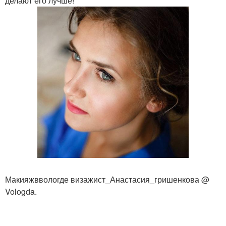
делают его лучше!
Макияжввологде визажист_Анастасия_гришенкова @
Vologda.