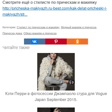
Смотрите ещё о стилисте по прическам и макияжу
http://pricheska-makiyazh.ru-best.com/kak-delat-pricheski-i-
makiyazh/sti...
Категории:
Стилист по прическам и макияжу
,
Модный макияж и прическа
,
Прически дома
,
Образ макияж и прическа
Читайте также
Кэти Перри в фотосессии Джампаоло сгура для Vogue
Japan September 2015.