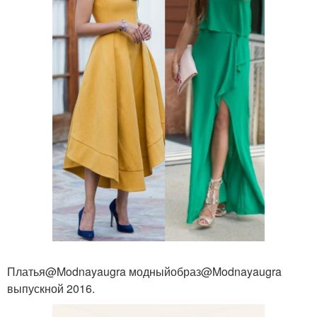
Платья@Modnayaugra модныйобраз@Modnayaugra
выпускной 2016.