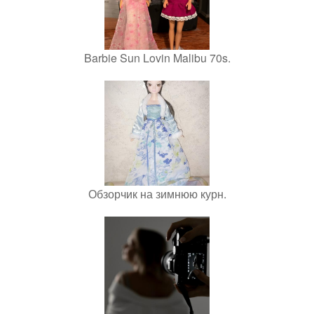
Barbie Sun Lovin Malibu 70s.
Обзорчик на зимнюю курн.