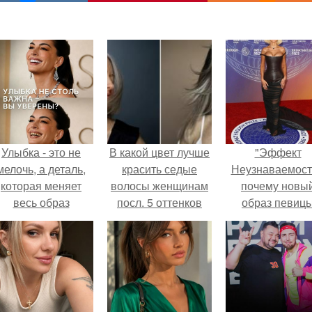
Улыбка - это не
В какой цвет лучше
"Эффект
мелочь, а деталь,
красить седые
Неузнаваемост
которая меняет
волосы женщинам
почему новы
весь образ
посл. 5 оттенков
образ певиц
человека.
волос для
вызвал споры
закрашивания
гранях
седины, которые
возможного?
молодят