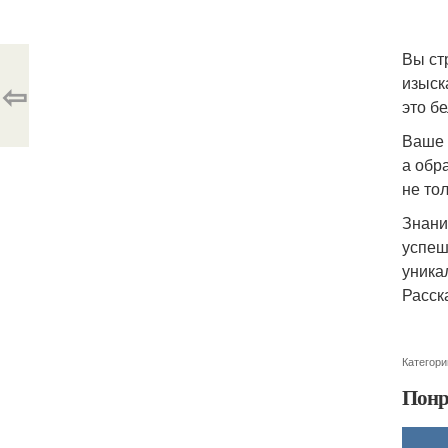
Вы ст
изыск
⇦
это б
Ваше 
а обр
не то
Знани
успеш
уника
Расск
Категори
Понр