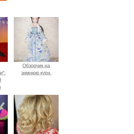
Обзорчик на
и":
зимнюю курн.
й
ы
 о