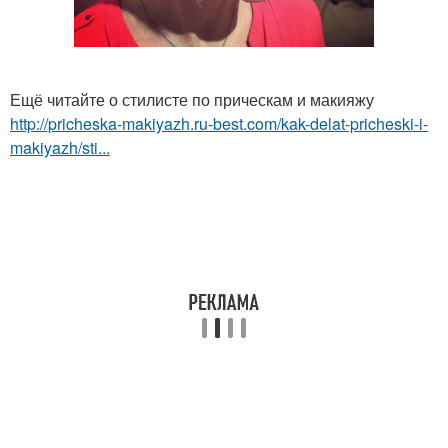
Ещё читайте о стилисте по прическам и макияжу
http://pricheska-makiyazh.ru-best.com/kak-delat-pricheski-i-
makiyazh/sti...