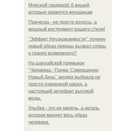
Мужской гардероб: 6 вещей,
которые нравятся женщинам
Прическа - не просто волосы, а
мощный инструмент вашего стиля!
"Эффект Неузнаваемости": почему
новый образ певицы вызвал споры
о гранях возможного?
На шанхайской премьере
"Человека - Паука: Совершенно
Новый День" зендея выбрала не
просто очередной наряд, а
настоящий артефакт высокой
моды.
Улыбка - это не мелочь, а деталь,
которая меняет весь образ
человека.