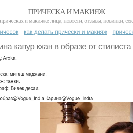
ПРИЧЕСКА И МАКИЯЖ
прическах и макияже лица, новости, отзывы, новинки, сек
ичесок
как делать прически и макияж
причес
ина капур кхан в образе от стилиста
: Aroka.
ска: митеш маджани.
ж: танви.
раф: Вивек десаи.
образ@Vogue_India Карина@Vogue_India