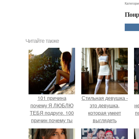
Категори
Понр
Читайте также
101 причина
Стильная девушка -
почему Я ЛЮБЛЮ
это девушка,
н
ТЕБЯ подруге. 100
которая умеет
п
причин почему ты
выглядеть
моя лучшая
привлекательно и
подруга.
элегантно в любои