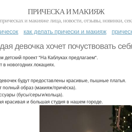
ПРИЧЕСКА И МАКИЯЖ
прическах и макияже лица, новости, отзывы, новинки, сек
ичесок
как делать прически и макияж
причес
дая девочка хочет почуствовать себ
м детский проект "На Каблуках предлагаем".
т в новогодних локациях.
 девочек будут предоставлены красивые, пышные платья.
ет полный образ (макияж/причёска).
ессуары (бусы/серьги/кольца).
ая красивая и большая студия в нашем городе.