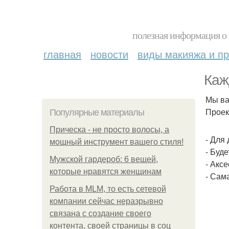
полезная информация о 
главная
новости
виды макияжа и пр
Каж
Мы ва
Проек
Популярные материалы
Прическа - не просто волосы, а
- Для
мощный инструмент вашего стиля!
- Буд
Мужской гардероб: 6 вещей,
- Акс
которые нравятся женщинам
- Сам
Работа в MLM, то есть сетевой
компании сейчас неразрывно
связана с создание своего
контента, своей страницы в соц