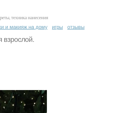
реты, техника нанесения
ки и макияж на дому
игры
отзывы
я взрослой.