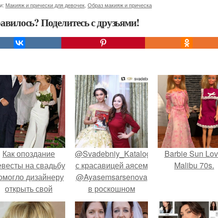
и:
Макияж и прически для девочек
,
Образ макияж и прическа
авилось? Поделитесь с друзьями!
Как опоздание
@Svadebniy_Katalog
Barbie Sun Lov
евесты на свадьбу
с красавицей аясем
Malibu 70s.
омогло дизайнеру
@Ayasemsarsenova
открыть свой
в роскошном
бренд.
салоне
эксклюзивной