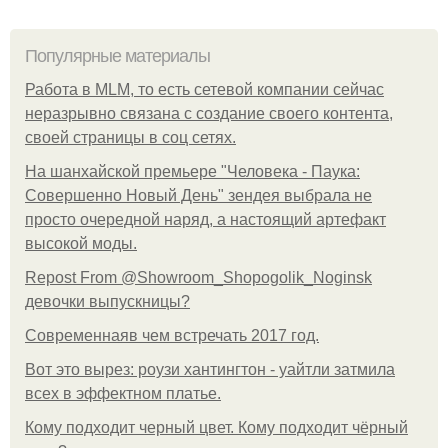
Популярные материалы
Работа в MLM, то есть сетевой компании сейчас
неразрывно связана с создание своего контента,
своей страницы в соц сетях.
На шанхайской премьере "Человека - Паука:
Совершенно Новый День" зендея выбрала не
просто очередной наряд, а настоящий артефакт
высокой моды.
Repost From @Showroom_Shopogolik_Noginsk
девочки выпускницы?
Современнаяв чем встречать 2017 год.
Вот это вырез: роузи хантингтон - уайтли затмила
всех в эффектном платьe.
Кому подходит черный цвет. Кому подходит чёрный