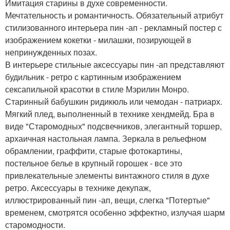
Имитация старины в духе современности.
Мечтательность и романтичность. Обязательный атрибут
стилизованного интерьера пин -ап - рекламный постер с
изображением кокетки - милашки, позирующей в
непринужденных позах.
В интерьере стильные аксессуары пин -ап представляют
будильник - ретро с картинным изображением
сексапильной красотки в стиле Мэрилин Монро.
Старинный бабушкин ридикюль или чемодан - патриарх.
Мягкий плед, выполненный в технике хендмейд. Бра в
виде "Старомодных" подсвечников, элегантный торшер,
архаичная настольная лампа. Зеркала в рельефном
обрамлении, граффити, старые фотокартины,
постельное белье в крупный горошек - все это
привлекательные элементы винтажного стиля в духе
ретро. Аксессуары в технике декупаж,
иллюстрированный пин -ап, вещи, слегка "Потертые"
временем, смотрятся особенно эффектно, излучая шарм
старомодности.