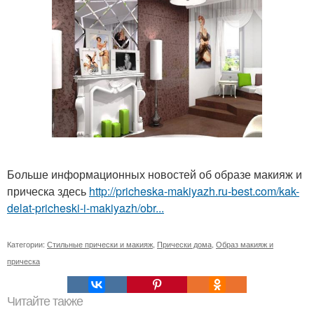
Больше информационных новостей об образе макияж и
прическа здесь
http://pricheska-makiyazh.ru-best.com/kak-
delat-pricheski-i-makiyazh/obr...
Категории:
Стильные прически и макияж
,
Прически дома
,
Образ макияж и
прическа
Читайте также