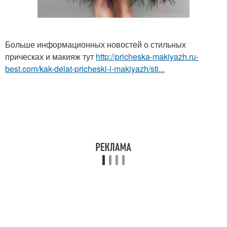
Больше информационных новостей о стильных
прическах и макияж тут
http://pricheska-makiyazh.ru-
best.com/kak-delat-pricheski-i-makiyazh/sti...