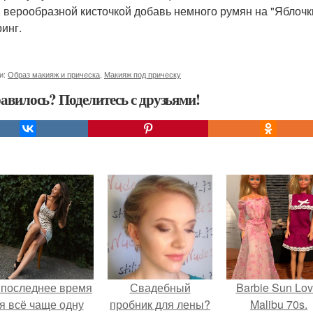
. верообразной кисточкой добавь немного румян на "Яблочк
ринг.
и:
Образ макияж и прическа
,
Макияж под прическу
авилось? Поделитесь с друзьями!
 последнее время
Свадебный
Barbie Sun Lov
я всё чаще одну
пробник для лены?
Malibu 70s.