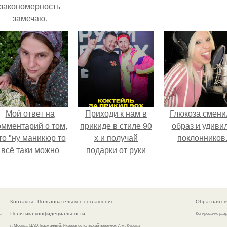
закономерность
замечаю.
Мой ответ на
Приходи к нам в
Глюкоза смени
омментарий о том,
прикиде в стиле 90
образ и удиви
то "ну маникюр то
х и получай
поклонников
всё таки можно
подарки от руки
было бы сделать.
вверх!
Контакты
Пользовательское соглашение
Обратная св
Политика конфидециальности
а
Копирование раз
г. Москва, ЦАО, Басманный, Яковоапостольский переулок 7, м. Курская