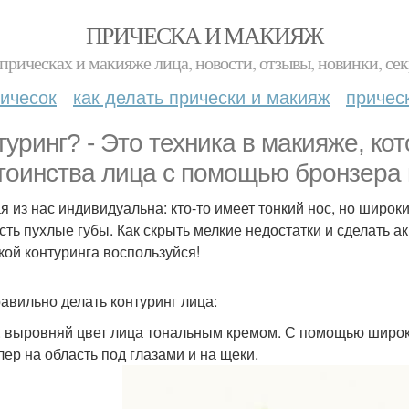
ПРИЧЕСКА И МАКИЯЖ
прическах и макияже лица, новости, отзывы, новинки, сек
ичесок
как делать прически и макияж
причес
туринг? - Это техника в макияже, ко
тоинства лица с помощью бронзера 
 из нас индивидуальна: кто-то имеет тонкий нос, но широкий
есть пухлые губы. Как скрыть мелкие недостатки и сделать 
кой контуринга воспользуйся!
равильно делать контуринг лица:
. выровняй цвет лица тональным кремом. С помощью широк
лер на область под глазами и на щеки.