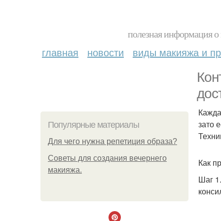
полезная информация о 
главная
новости
виды макияжа и пр
Кон
дос
Каждая
зато 
Популярные материалы
Техни
Для чего нужна репетиция образа?
Советы для создания вечернего
Как п
макияжа.
Шаг 1
конси