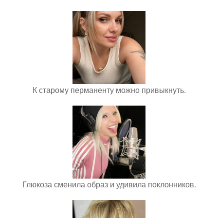
К старому перманенту можно привыкнуть.
Глюкоза сменила образ и удивила поклонников.