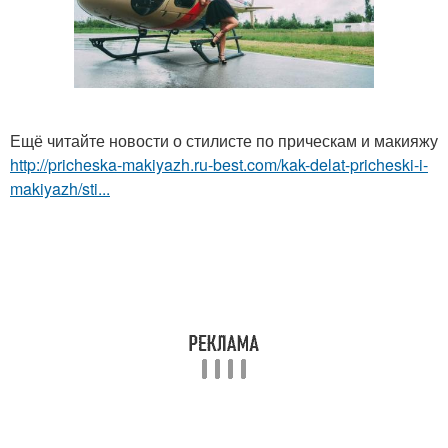
Ещё читайте новости о стилисте по прическам и макияжу
http://pricheska-makiyazh.ru-best.com/kak-delat-pricheski-i-
makiyazh/sti...